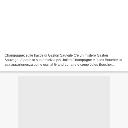
Champagne: sulle tracce di Gaston Sauvale C'è un mistero Gaston
Sauvage. A parte la sua amicizia per Julien Champagne e Jules Boucher, la
sua appartenenza come essi al Grand Lunaire e come Jules Boucher
sempre alla società Rhone Poulenc (allora chiamata...