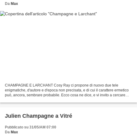
Da
Max
CHAMPAGNE E LARCHANT Cosy Ray ci propone di nuovo due tele
enigmatiche, d'autore e d'epoca non precisata, e di cui il carattere ermetico
può, ancora, sembrare probabile. Ecco cosa ne dice, e vi invito a cercare
come me di esercitare su questi dipinti...
Julien Champagne a Vitré
Pubblicato su 31/05/AM 07:00
Da
Max