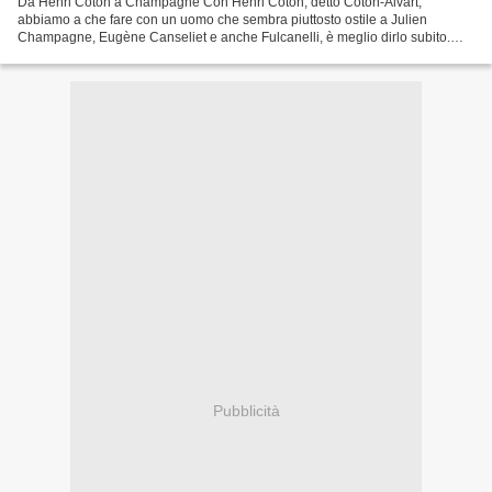
Da Henri Coton a Champagne Con Henri Coton, detto Coton-Alvart,
abbiamo a che fare con un uomo che sembra piuttosto ostile a Julien
Champagne, Eugène Canseliet e anche Fulcanelli, è meglio dirlo subito.
Non è a mio parere una ragione sufficiente per non...
Pubblicità