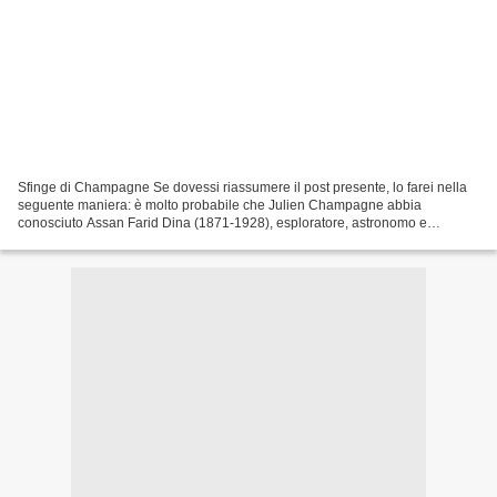
Sfinge di Champagne Se dovessi riassumere il post presente, lo farei nella
seguente maniera: è molto probabile che Julien Champagne abbia
conosciuto Assan Farid Dina (1871-1928), esploratore, astronomo e
alchimista, famoso dopo la prima guerra mondiale...