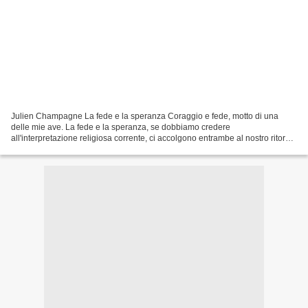
Julien Champagne La fede e la speranza Coraggio e fede, motto di una
delle mie ave. La fede e la speranza, se dobbiamo credere
all'interpretazione religiosa corrente, ci accolgono entrambe al nostro ritorno
al portico centrale di Notre Dame de Paris....