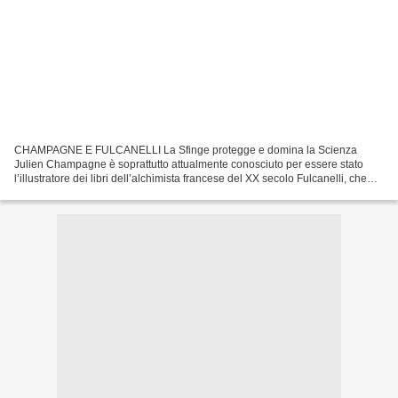
CHAMPAGNE E FULCANELLI La Sfinge protegge e domina la Scienza
Julien Champagne è soprattutto attualmente conosciuto per essere stato
l’illustratore dei libri dell’alchimista francese del XX secolo Fulcanelli, che
scriveva sotto uno pseudonimo. Questo...