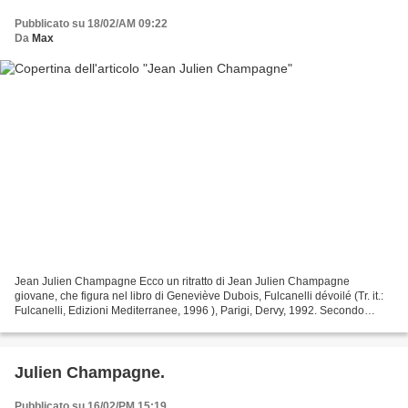
Pubblicato su 18/02/AM 09:22
Da
Max
Jean Julien Champagne Ecco un ritratto di Jean Julien Champagne
giovane, che figura nel libro di Geneviève Dubois, Fulcanelli dévoilé (Tr. it.:
Fulcanelli, Edizioni Mediterranee, 1996 ), Parigi, Dervy, 1992. Secondo
Dubois, il pittore ha allora venticinque...
Julien Champagne.
Pubblicato su 16/02/PM 15:19