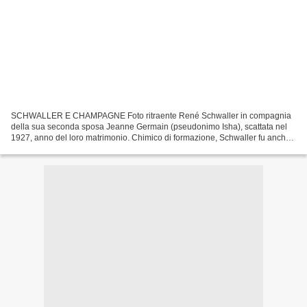
SCHWALLER E CHAMPAGNE Foto ritraente René Schwaller in compagnia
della sua seconda sposa Jeanne Germain (pseudonimo Isha), scattata nel
1927, anno del loro matrimonio. Chimico di formazione, Schwaller fu anche
allievo del pittore Henri Matisse (1869-1954)....