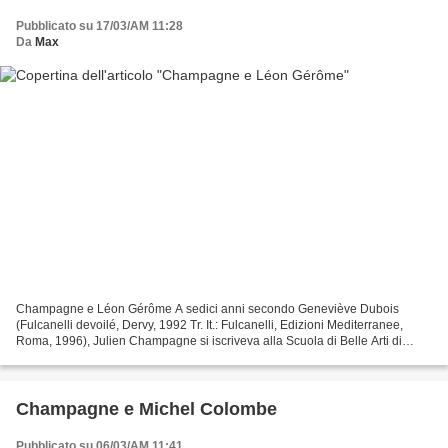
Pubblicato su 17/03/AM 11:28
Da
Max
Champagne e Léon Gérôme A sedici anni secondo Geneviève Dubois
(Fulcanelli devoilé, Dervy, 1992 Tr. It.: Fulcanelli, Edizioni Mediterranee,
Roma, 1996), Julien Champagne si iscriveva alla Scuola di Belle Arti di
Parigi. Verso il 1893, dunque fu registrato...
Champagne e Michel Colombe
Pubblicato su 06/03/AM 11:41