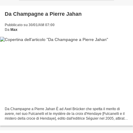
Da Champagne a Pierre Jahan
Pubblicato su 30/01/AM 07:00
Da
Max
Da Champagne a Pierre Jahan È ad Axel Brücker che spetta il merito di
avere, nel suo Fulcanelli et le mystère de la croix d'Hendaye [Fulcanelli e il
mistero della croce di Hendaye], edito dall'editrice Séguier nel 2005, attirato
l'attenzione su Pierre...