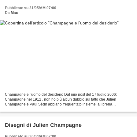
Pubblicato su 31/05/AM 07:00
Da
Max
Champagne e l'uomo del desiderio Dal mio post del 17 luglio 2006:
Champagne nel 1912 , non ho più alcun dubbio sul fatto che Julien
Champagne e Paul Sédir abbiano frequentato insieme la libreria
Chacornac, e che vi si siano conosciuti. Riproduco di nuovo...
Disegni di Julien Champagne
Pubblicato su 30/04/AM 07:00