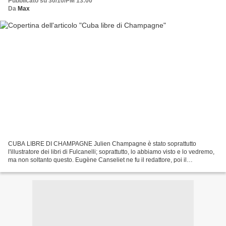
Pubblicato su 30/10/PM 13:00
Da
Max
CUBA LIBRE DI CHAMPAGNE Julien Champagne è stato soprattutto
l'illustratore dei libri di Fulcanelli; soprattutto, lo abbiamo visto e lo vedremo,
ma non soltanto questo. Eugène Canseliet ne fu il redattore, poi il
"propagatore", stavo per scrivere, naturalmente...