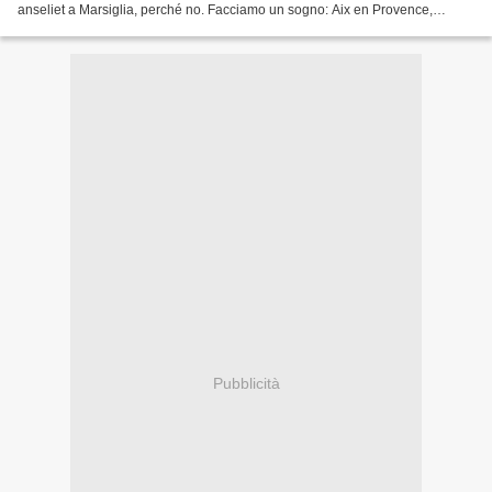
anseliet a Marsiglia, perché no. Facciamo un sogno: Aix en Provence,
Cimiez sulle alture di Nizza... E perché no villa...
Pubblicità