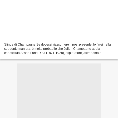
Sfinge di Champagne Se dovessi riassumere il post presente, lo farei nella
seguente maniera: è molto probabile che Julien Champagne abbia
conosciuto Assan Farid Dina (1871-1928), esploratore, astronomo e
alchimista, famoso dopo la prima guerra mondiale...