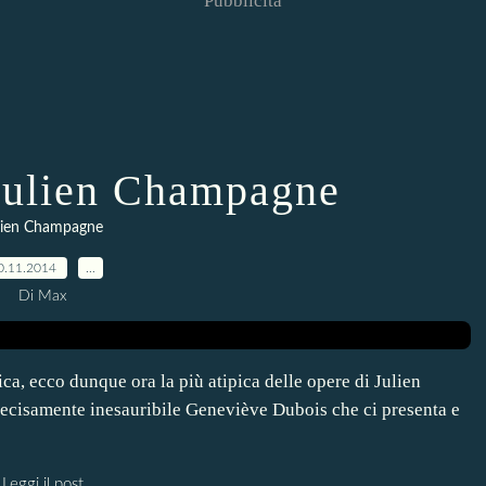
Pubblicità
Julien Champagne
lien Champagne
0.11.2014
…
Di Max
ca, ecco dunque ora la più atipica delle opere di Julien
ecisamente inesauribile Geneviève Dubois che ci presenta e
Leggi il post