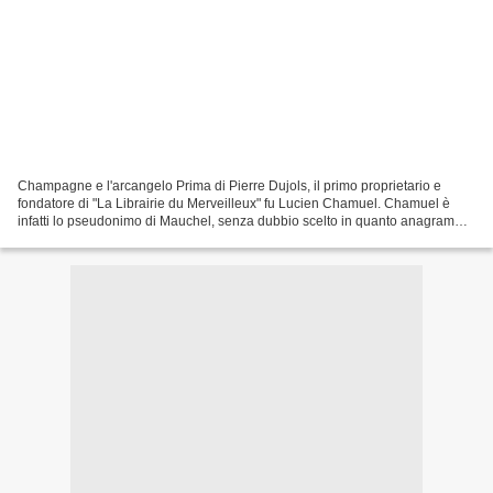
Champagne e l'arcangelo Prima di Pierre Dujols, il primo proprietario e
fondatore di "La Librairie du Merveilleux" fu Lucien Chamuel. Chamuel è
infatti lo pseudonimo di Mauchel, senza dubbio scelto in quanto anagramma
del nome di un arcangelo, Chamuel...