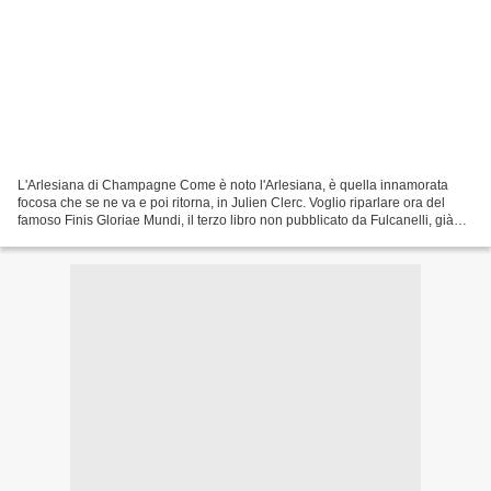
L'Arlesiana di Champagne Come è noto l'Arlesiana, è quella innamorata
focosa che se ne va e poi ritorna, in Julien Clerc. Voglio riparlare ora del
famoso Finis Gloriae Mundi, il terzo libro non pubblicato da Fulcanelli, già
citato. Sappiamo già che è...