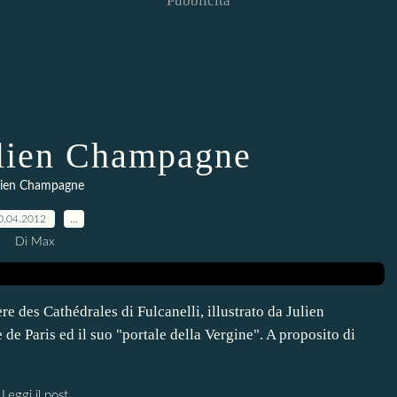
Pubblicità
ulien Champagne
lien Champagne
0.04.2012
…
Di Max
 des Cathédrales di Fulcanelli, illustrato da Julien
 Paris ed il suo "portale della Vergine". A proposito di
Leggi il post