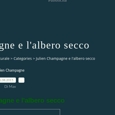
Pubblicità
ne e l'albero secco
turale
>
Categories
>
Julien Champagne e l'albero secco
lien Champagne
1.08.2015
…
Di Max
gne e l'albero secco