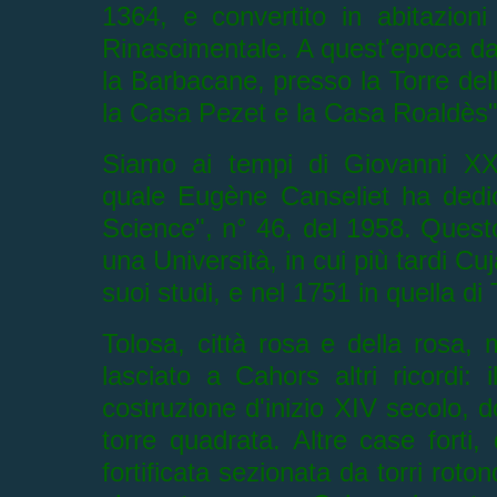
1364, e convertito in abitazion
Rinascimentale. A quest'epoca da
la Barbacane, presso la
Torre del
la Casa Pezet e la Casa Roaldès"
Siamo ai tempi di Giovanni XXII
quale
Eugène Canseliet ha dedicat
Science", n° 46, del 1958. Quest
una Università, in cui più tardi Cu
suoi studi, e nel 1751 in quella di 
Tolosa, città rosa e della rosa,
lasciato a Cahors altri ricordi
costruzione d'inizio XIV secolo
, d
torre quadrata. Altre case forti, 
fortificata sezionata da torri rot