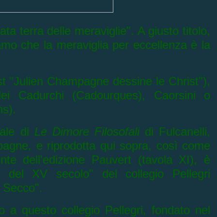
zata
terra delle meraviglie". A giusto titolo,
mo che la meraviglia per eccellenza è la
st "Julien Champagne dessine le Christ"),
dei Cadurchi (
Cadourques), Caorsini o
ns).
nale di
Le Dimore Filosofali
di Fulcanelli,
pagne, e riprodotta qui sopra, così come
ente dell'edizione Pauvert (tavola XI), è
 del XV secolo" del collegio
Pellegri
o Secco".
o a questo collegio
Pellegri, fondato nel