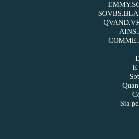
EMMY.SO
SOVBS.BLA
QVAND.VR
AINS.
COMME.A
D
E 
Sot
Quand
Co
Sia pe