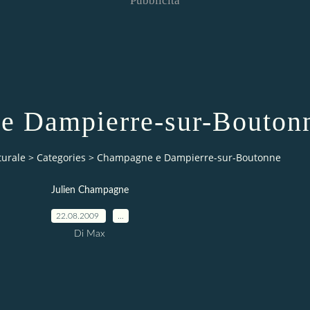
Pubblicità
e Dampierre-sur-Bouton
turale
>
Categories
>
Champagne e Dampierre-sur-Boutonne
Julien Champagne
22.08.2009
…
Di Max