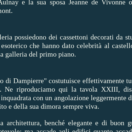
Aulnay e la sua sposa Jeanne de Vivonne o f
mont.
lleria possiedono dei cassettoni decorati da s
esoterico che hanno dato celebrità al castell
lla galleria del primo piano.
lo di Dampierre" costutuisce effettivamente tu
. Ne riproduciamo qui la tavola XXIII, dis
 inquadrata con un angolazione leggermente d
ito e della sua dimora sempre viva.
sua architettura, benché elegante e di buon g
tevole; ma accade agli edifici quanto accade