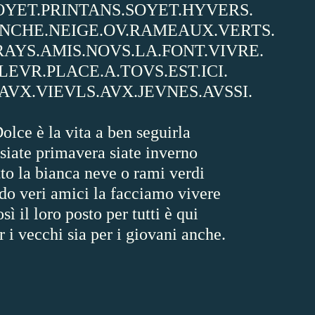
YET.PRINTANS.SOYET.HYVERS.
NCHE.NEIGE.OV.RAMEAUX.VERTS.
AYS.AMIS.NOVS.LA.FONT.VIVRE.
LEVR.PLACE.A.TOVS.EST.ICI.
VX.VIEVLS.AVX.JEVNES.AVSSI.
olce è la vita a ben seguirla
siate primavera siate inverno
to la bianca neve o rami verdi
o veri amici la facciamo vivere
sì il loro posto per tutti è qui
r i vecchi sia per i giovani anche.