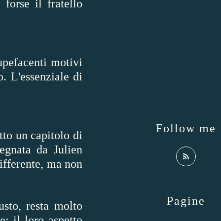
orse il fratello
tupefacenti motivi
o. L'essenziale di
Follow me
tto un capitolo di
egnata da Julien
ifferente, ma non
Pagine
usto, resta molto
: il loro aspetto