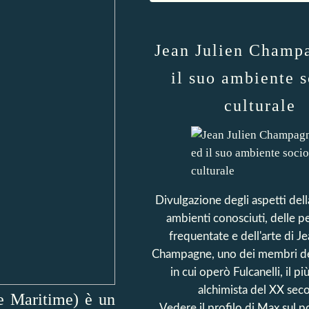
Jean Julien Champ
il suo ambiente s
culturale
Divulgazione degli aspetti della
ambienti conosciuti, delle p
frequentate e dell'arte di Je
Champagne, uno dei membri de
in cui operò Fulcanelli, il pi
alchimista del XX seco
te Maritime) è un
Vedere il profilo di
Max
sul p