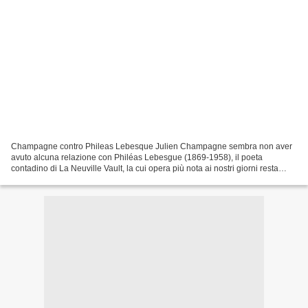
Champagne contro Phileas Lebesque Julien Champagne sembra non aver
avuto alcuna relazione con Philéas Lebesgue (1869-1958), il poeta
contadino di La Neuville Vault, la cui opera più nota ai nostri giorni resta
forse un saggio di una profondità certa:...