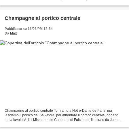
modella di Julien Champagne. Abbiamo già infatti...
Champagne al portico centrale
Pubblicato su 16/06/PM 12:54
Da
Max
Champagne al portico centrale Torniamo a Notre-Dame de Paris, ma
lasciamo il portico del Salvatore, per affrontare il portico centrale, oggetto
della tavola V di Il Mistero delle Cattedrali di Fulcanelli, illustrato da Julien
Champagne. I soggetti ermetici...